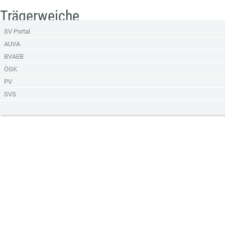
Trägerweiche
SV Portal
AUVA
BVAEB
ÖGK
PV
SVS