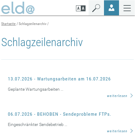
Zum
Zur
Zur
Seiteninhalt
Navigation
Mobilen
springen
springen
Navigation
springen
Startseite
Schlagzeilenarchiv
Schlagzeilenarchiv
13.07.2026 - Wartungsarbeiten am 16.07.2026
Geplante Wartungsarbeiten ...
weiterlesen
06.07.2026 - BEHOBEN - Sendeprobleme FTPs.
Eingeschränkter Sendebetrieb ...
weiterlesen