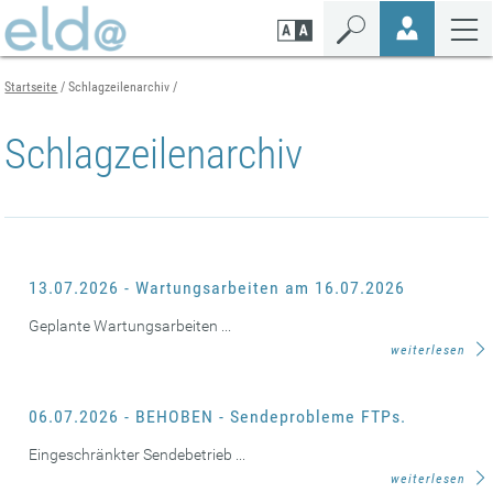
Zum
Zur
Zur
Seiteninhalt
Navigation
Mobilen
springen
springen
Navigation
springen
Startseite
Schlagzeilenarchiv
Schlagzeilenarchiv
13.07.2026 - Wartungsarbeiten am 16.07.2026
Geplante Wartungsarbeiten ...
weiterlesen
06.07.2026 - BEHOBEN - Sendeprobleme FTPs.
Eingeschränkter Sendebetrieb ...
weiterlesen