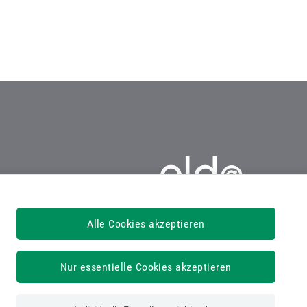
ELDA
Alle Cookies akzeptieren
4020 Linz, Gruberstraße 77
Tel: 05 0766-14502700
elda@oegk.at
Nur essentielle Cookies akzeptieren