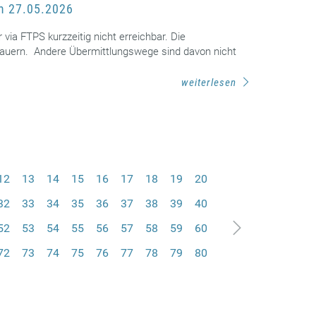
am 27.05.2026
ia FTPS kurzzeitig nicht erreichbar. Die
 dauern. Andere Übermittlungswege sind davon nicht
weiterlesen
12
13
14
15
16
17
18
19
20
32
33
34
35
36
37
38
39
40
52
53
54
55
56
57
58
59
60
72
73
74
75
76
77
78
79
80