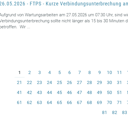
26.05.2026 - FTPS - Kurze Verbindungsunterbrechung 
Aufgrund von Wartungsarbeiten am 27.05.2026 um 07:30 Uhr, sind wir v
Verbindungsunterbrechung sollte nicht länger als 15 bis 30 Minuten
betroffen. Wir ...
1
2
3
4
5
6
7
8
9
10
11
21
22
23
24
25
26
27
28
29
30
31
41
42
43
44
45
46
47
48
49
50
51
61
62
63
64
65
66
67
68
69
70
71
81
82
83