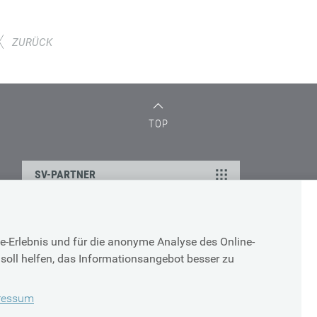
ZURÜCK
TOP
SV-PARTNER
ÜBER UNS
e-Erlebnis und für die anonyme Analyse des Online-
Impressum
soll helfen, das Informationsangebot besser zu
Sitemap
Barrierefreiheit
ressum