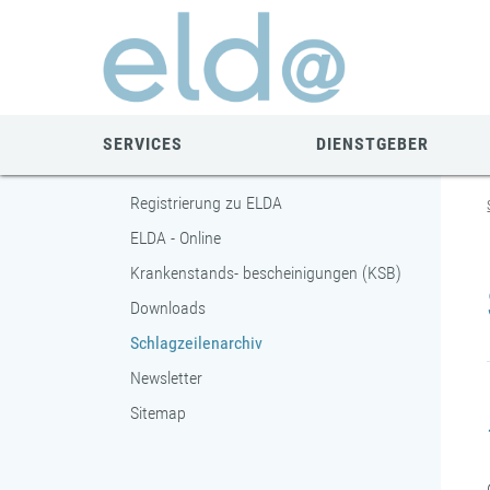
Zum
Zur
Zur
Seiteninhalt
Navigation
Mobilen
springen
springen
Navigation
springen
SERVICES
DIENSTGEBER
Registrierung zu ELDA
ELDA - Online
Krankenstands- bescheinigungen (KSB)
Downloads
Schlagzeilenarchiv
Newsletter
Sitemap