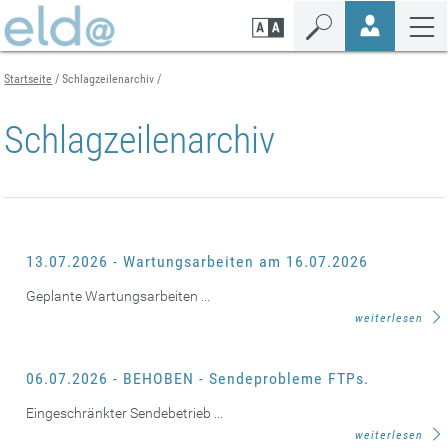
Zum
Zur
Zur
Seiteninhalt
Navigation
Mobilen
springen
springen
Navigation
springen
Startseite
Schlagzeilenarchiv
Schlagzeilenarchiv
13.07.2026 - Wartungsarbeiten am 16.07.2026
Geplante Wartungsarbeiten ...
weiterlesen
06.07.2026 - BEHOBEN - Sendeprobleme FTPs.
Eingeschränkter Sendebetrieb ...
weiterlesen