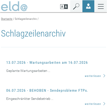
Zum
Zur
Zur
Seiteninhalt
Navigation
Mobilen
springen
springen
Navigation
springen
Startseite
Schlagzeilenarchiv
Schlagzeilenarchiv
13.07.2026 - Wartungsarbeiten am 16.07.2026
Geplante Wartungsarbeiten ...
weiterlesen
06.07.2026 - BEHOBEN - Sendeprobleme FTPs.
Eingeschränkter Sendebetrieb ...
weiterlesen