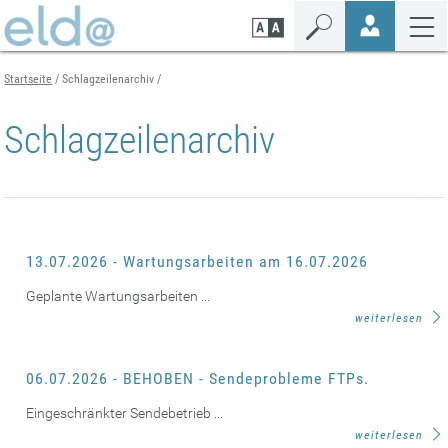
Zum
Zur
Zur
Seiteninhalt
Navigation
Mobilen
springen
springen
Navigation
springen
Startseite
Schlagzeilenarchiv
Schlagzeilenarchiv
13.07.2026 - Wartungsarbeiten am 16.07.2026
Geplante Wartungsarbeiten ...
weiterlesen
06.07.2026 - BEHOBEN - Sendeprobleme FTPs.
Eingeschränkter Sendebetrieb ...
weiterlesen