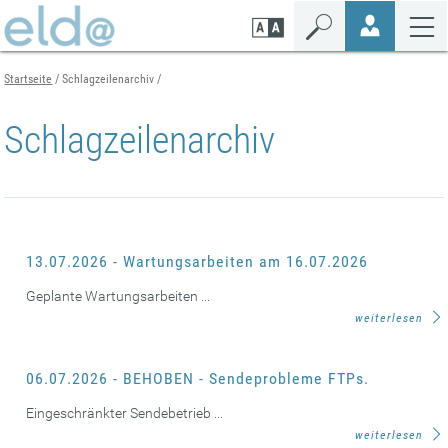
Zum
Zur
Zur
Seiteninhalt
Navigation
Mobilen
springen
springen
Navigation
springen
Startseite
Schlagzeilenarchiv
Schlagzeilenarchiv
13.07.2026 - Wartungsarbeiten am 16.07.2026
Geplante Wartungsarbeiten ...
weiterlesen
06.07.2026 - BEHOBEN - Sendeprobleme FTPs.
Eingeschränkter Sendebetrieb ...
weiterlesen