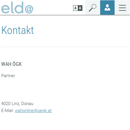
Zum
Zur
Zur
Seiteninhalt
Navigation
Mobilen
springen
springen
Navigation
springen
Kontakt
WAH ÖGK
Partner
4020 Linz, Donau
‌E-Mail:
wahonline@oegk.at