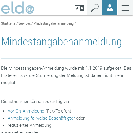
Zum
Zur
Zur
Seiteninhalt
Navigation
Mobilen
springen
springen
Navigation
springen
Startseite
Services
Mindestangabenanmeldung
Mindestangabenanmeldung
Die Mindestangaben-Anmeldung wurde mit 1.1.2019 aufgelöst. Das
Erstellen bzw. die Stornierung der Meldung ist daher nicht mehr
möglich.
Dienstnehmer können zukünftig via:
Vor-Ort-Anmeldung
(Fax/Telefon),
Anmeldung fallweise Beschäftigter
oder
reduzierter Anmeldung
angemeldet werden.