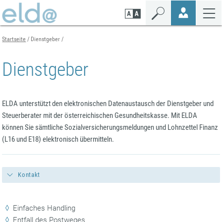
Zum
Zur
Zur
Seiteninhalt
Navigation
Mobilen
springen
springen
Navigation
springen
Startseite
Dienstgeber
Dienstgeber
ELDA unterstützt den elektronischen Datenaustausch der Dienstgeber und
Steuerberater mit der österreichischen Gesundheitskasse. Mit ELDA
können Sie sämtliche Sozialversicherungsmeldungen und Lohnzettel Finanz
(L16 und E18) elektronisch übermitteln.
Kontakt
Einfaches Handling
Entfall des Postweges