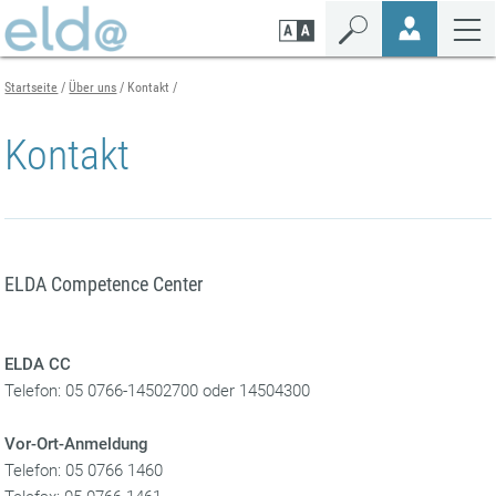
Zum
Zur
Zur
Seiteninhalt
Navigation
Mobilen
springen
springen
Navigation
springen
Startseite
Über uns
Kontakt
Kontakt
ELDA Competence Center
ELDA CC
Telefon: 05 0766-14502700 oder 14504300
Vor-Ort-Anmeldung
Telefon: 05 0766 1460