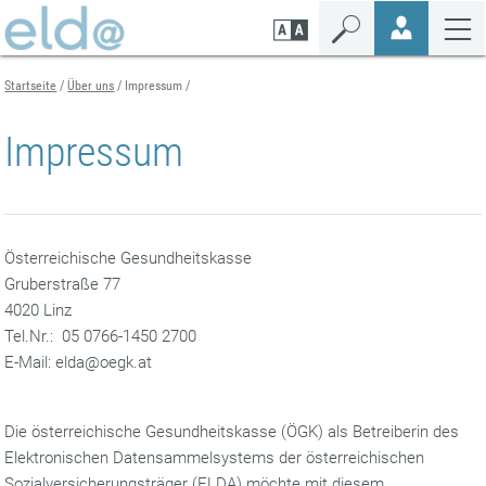
Zum
Zur
Zur
Seiteninhalt
Navigation
Mobilen
springen
springen
Navigation
springen
Startseite
Über uns
Impressum
Impressum
Österreichische Gesundheitskasse
Gruberstraße 77
4020 Linz
Tel.Nr.: 05 0766-1450 2700
E-Mail: elda@oegk.at
Die österreichische Gesundheitskasse (ÖGK) als Betreiberin des
Elektronischen Datensammelsystems der österreichischen
Sozialversicherungsträger (ELDA) möchte mit diesem