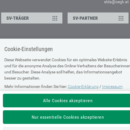
elda@oegk.at
SV-TRÄGER
SV-PARTNER
KONTAKT
Cookie-Einstellungen
Ansprechpartner
Feedback
Diese Webseite verwendet Cookies für ein optimales Website-Erlebnis
und für die anonyme Analyse des Online-Verhaltens der Besucherinne
und Besucher. Diese Analyse soll helfen, das Informationsangebot
ÜBER UNS
besser zu gestalten.
Impressum
Mehr Informationen finden Sie hier:
Cookie-Erklärung
/
Impressum
Sitemap
Alle Cookies akzeptieren
Barrierefreiheit
Nur essentielle Cookies akzeptieren