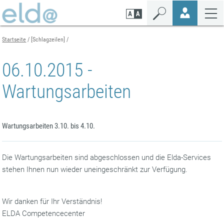
Zum
Zur
Zur
Seiteninhalt
Navigation
Mobilen
springen
springen
Navigation
springen
Startseite
[Schlagzeilen]
06.10.2015 -
Wartungsarbeiten
Wartungsarbeiten 3.10. bis 4.10.
Die Wartungsarbeiten sind abgeschlossen und die Elda-Services
stehen Ihnen nun wieder uneingeschränkt zur Verfügung.
Wir danken für Ihr Verständnis!
ELDA Competencecenter