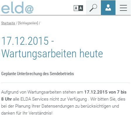
Zum
Zur
Zur
Seiteninhalt
Navigation
Mobilen
springen
springen
Navigation
springen
Startseite
[Schlagzeilen]
17.12.2015 -
Wartungsarbeiten heute
Geplante Unterbrechung des Sendebetriebs
Aufgrund von Wartungsarbeiten stehen am
17.12.2015 von 7 bis
8 Uhr
alle ELDA Services nicht zur Verfügung . Wir bitten Sie, dies
bei der Planung Ihrer Datensendungen zu berücksichtigen und
danken für Ihr Verständnis!