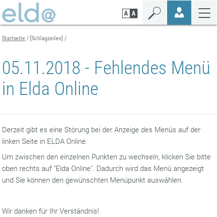
Zum
Zur
Zur
Seiteninhalt
Navigation
Mobilen
springen
springen
Navigation
springen
Startseite
[Schlagzeilen]
05.11.2018 - Fehlendes Menü
in Elda Online
Derzeit gibt es eine Störung bei der Anzeige des Menüs auf der
linken Seite in ELDA Online.
Um zwischen den einzelnen Punkten zu wechseln, klicken Sie bitte
oben rechts auf "Elda Online". Dadurch wird das Menü angezeigt
und Sie können den gewünschten Menüpunkt auswählen.
Wir danken für Ihr Verständnis!