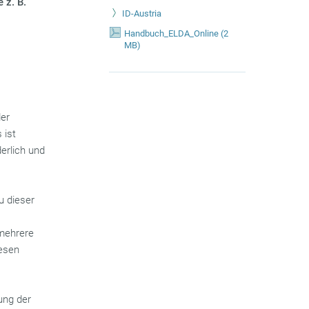
 z. B.
ID-Austria
Handbuch_ELDA_Online
(
2
MB)
der
 ist
derlich und
u dieser
 mehrere
iesen
ung der