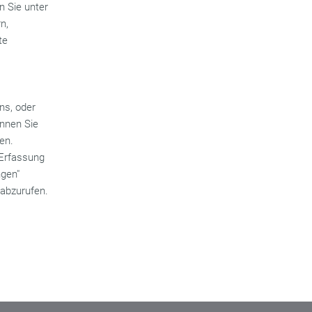
n Sie unter
n,
te
ns, oder
önnen Sie
en.
 Erfassung
ngen"
, abzurufen.