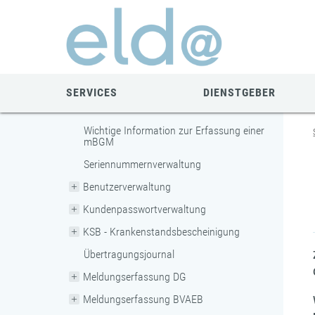
Zum
Zur
Zur
Seiteninhalt
Navigation
Mobilen
springen
springen
Navigation
springen
SERVICES
DIENSTGEBER
Wichtige Information zur Erfassung einer
mBGM
Seriennummernverwaltung
Benutzerverwaltung
Kundenpasswortverwaltung
KSB - Krankenstandsbescheinigung
Übertragungsjournal
Meldungserfassung DG
Meldungserfassung BVAEB