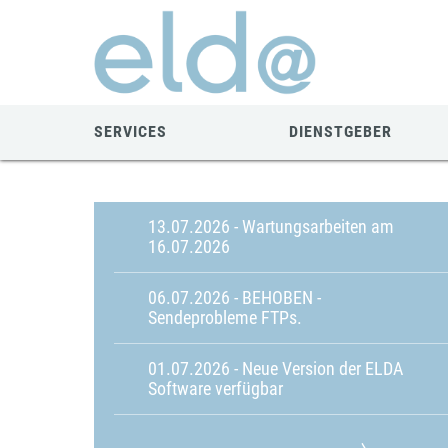
Zum
Zur
Zur
Seiteninhalt
Navigation
Mobilen
springen
springen
Navigation
springen
SERVICES
DIENSTGEBER
13.07.2026 - Wartungsarbeiten am
16.07.2026
06.07.2026 - BEHOBEN -
Sendeprobleme FTPs.
01.07.2026 - Neue Version der ELDA
Software verfügbar