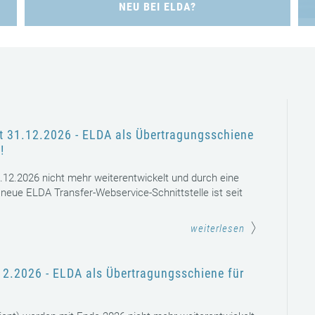
NEU BEI ELDA?
Registrierung zu Elda
Registrierung als ausländischer Kunde
(
264
KB)
Registration guidelines for new ELDA clients
outside Austria
(
68 KB)
 31.12.2026 - ELDA als Übertragungsschiene
!
.12.2026 nicht mehr weiterentwickelt und durch eine
 neue ELDA Transfer-Webservice-Schnittstelle ist seit
weiterlesen
12.2026 - ELDA als Übertragungsschiene für