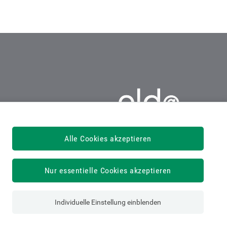
ELDA
Alle Cookies akzeptieren
4020 Linz, Gruberstraße 77
Tel: 05 0766-14502700
elda@oegk.at
Nur essentielle Cookies akzeptieren
Individuelle Einstellung einblenden