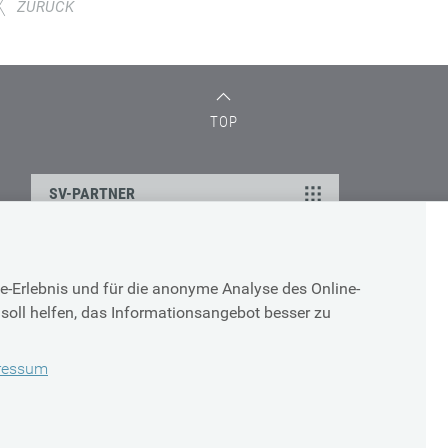
ZURÜCK
TOP
SV-PARTNER
ÜBER UNS
e-Erlebnis und für die anonyme Analyse des Online-
Impressum
soll helfen, das Informationsangebot besser zu
Sitemap
Barrierefreiheit
ressum