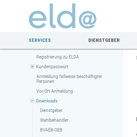
Zum
Zur
Zur
Seiteninhalt
Navigation
Mobilen
springen
springen
Navigation
springen
SERVICES
DIENSTGEBER
Registrierung zu ELDA
Kundenpasswort
Anmeldung fallweise beschäftigter
Personen
Vor-Ort-Anmeldung
Downloads
Dienstgeber
Wahlbehandler
BVAEB-OEB