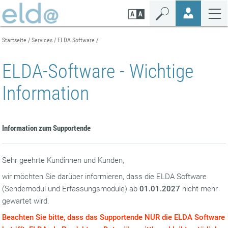
Zum
Zur
Zur
Seiteninhalt
Navigation
Mobilen
springen
springen
Navigation
springen
Startseite
Services
ELDA Software
ELDA-Software - Wichtige
Information
Information zum Supportende
Sehr geehrte Kundinnen und Kunden,
wir möchten Sie darüber informieren, dass die ELDA Software
(Sendemodul und Erfassungsmodule) ab
01.01.2027
nicht mehr
gewartet wird.
Beachten Sie bitte, dass das Supportende NUR die ELDA Software