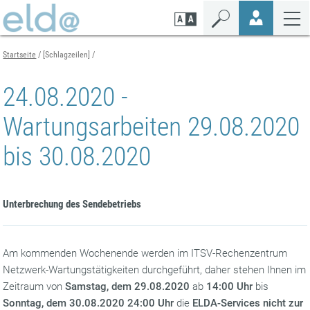
Zum
Zur
Zur
Seiteninhalt
Navigation
Mobilen
springen
springen
Navigation
springen
Startseite
[Schlagzeilen]
24.08.2020 -
Wartungsarbeiten 29.08.2020
bis 30.08.2020
Unterbrechung des Sendebetriebs
Am kommenden Wochenende werden im ITSV-Rechenzentrum
Netzwerk-Wartungstätigkeiten durchgeführt, daher stehen Ihnen im
Zeitraum von
Samstag, dem 29.08.2020
ab
14:00 Uhr
bis
Sonntag, dem 30.08.2020 24:00 Uhr
die
ELDA-Services
nicht zur