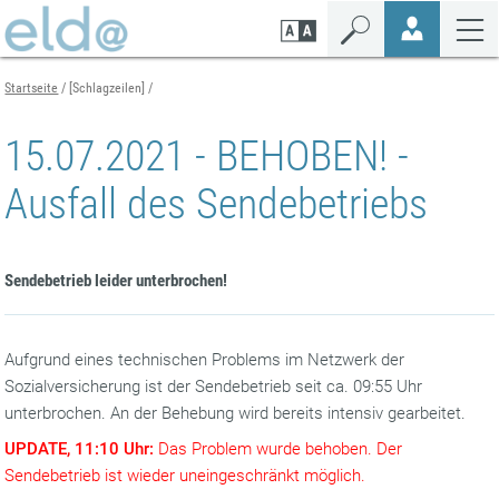
Zum
Zur
Zur
Seiteninhalt
Navigation
Mobilen
springen
springen
Navigation
springen
Startseite
[Schlagzeilen]
15.07.2021 - BEHOBEN! -
Ausfall des Sendebetriebs
Sendebetrieb leider unterbrochen!
Aufgrund eines technischen Problems im Netzwerk der
Sozialversicherung ist der Sendebetrieb seit ca. 09:55 Uhr
unterbrochen. An der Behebung wird bereits intensiv gearbeitet.
UPDATE, 11:10 Uhr:
Das Problem wurde behoben. Der
Sendebetrieb ist wieder uneingeschränkt möglich.