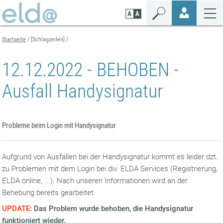
Zum
Zur
Zur
Seiteninhalt
Navigation
Mobilen
springen
springen
Navigation
springen
Startseite
[Schlagzeilen]
12.12.2022 - BEHOBEN -
Ausfall Handysignatur
Probleme beim Login mit Handysignatur
Aufgrund von Ausfällen bei der Handysignatur kommt es leider dzt.
zu Problemen mit dem Login bei div. ELDA Services (Registrierung,
ELDA online, ...). Nach unseren Informationen wird an der
Behebung bereits gearbeitet.
UPDATE
: Das Problem wurde behoben, die Handysignatur
funktioniert wieder.