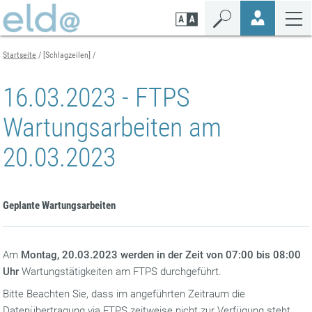
Zum
Zur
Zur
Seiteninhalt
Navigation
Mobilen
springen
springen
Navigation
springen
Startseite
[Schlagzeilen]
16.03.2023 - FTPS
Wartungsarbeiten am
20.03.2023
Geplante Wartungsarbeiten
Am
Montag, 20.03.2023 werden in der Zeit von 07:00 bis 08:00
Uhr
Wartungstätigkeiten am FTPS durchgeführt.
Bitte Beachten Sie, dass im angeführten Zeitraum die
Datenübertragung via FTPS zeitweise nicht zur Verfügung steht.