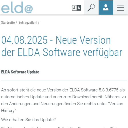
Zum
Zur
Zur
Seiteninhalt
Navigation
Mobilen
springen
springen
Navigation
springen
Startseite
[Schlagzeilen]
04.08.2025 - Neue Version
der ELDA Software verfügbar
ELDA Software Update
Ab sofort steht die neue Version der ELDA Software 5.8.3.6775 als
automatisches Update und auch zum Download bereit. Näheres zu
den Änderungen und Neuerungen finden Sie rechts unter "Version
History".
Wie erhalten Sie das Update?