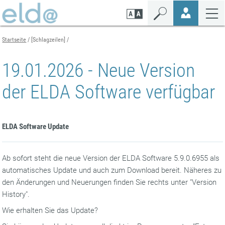
Zum
Zur
Zur
Seiteninhalt
Navigation
Mobilen
springen
springen
Navigation
springen
Startseite
[Schlagzeilen]
19.01.2026 - Neue Version
der ELDA Software verfügbar
ELDA Software Update
Ab sofort steht die neue Version der ELDA Software 5.9.0.6955 als
automatisches Update und auch zum Download bereit. Näheres zu
den Änderungen und Neuerungen finden Sie rechts unter "Version
History".
Wie erhalten Sie das Update?