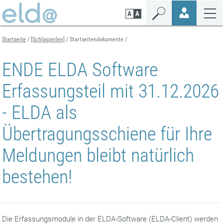
Zum
Zur
Zur
Seiteninhalt
Navigation
Mobilen
springen
springen
Navigation
springen
Startseite
[Schlagzeilen]
Startseitendokumente
ENDE ELDA Software
Erfassungsteil mit 31.12.2026
- ELDA als
Übertragungsschiene für Ihre
Meldungen bleibt natürlich
bestehen!
Die Erfassungsmodule in der ELDA-Software (ELDA-Client) werden