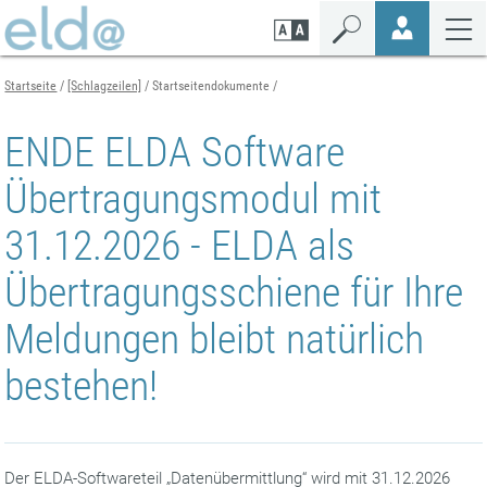
Zum
Zur
Zur
Seiteninhalt
Navigation
Mobilen
springen
springen
Navigation
springen
Startseite
[Schlagzeilen]
Startseitendokumente
ENDE ELDA Software
Übertragungsmodul mit
31.12.2026 - ELDA als
Übertragungsschiene für Ihre
Meldungen bleibt natürlich
bestehen!
Der ELDA-Softwareteil „Datenübermittlung“ wird mit 31.12.2026