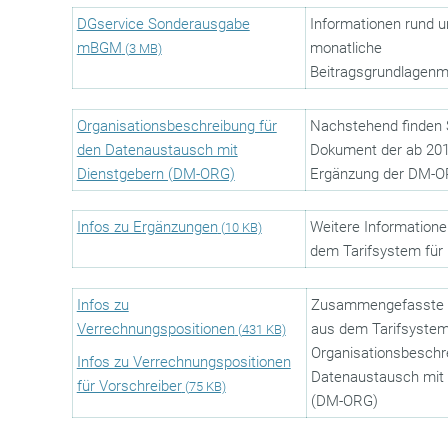
DGservice Sonderausgabe
Informationen rund u
mBGM
monatliche
(
3 MB)
Beitragsgrundlagen
Organisationsbeschreibung für
Nachstehend finden 
den Datenaustausch mit
Dokument der ab 201
Dienstgebern (DM-ORG)
Ergänzung der DM-
Infos zu Ergänzungen
Weitere Information
(
10 KB)
dem Tarifsystem für
Infos zu
Zusammengefasste I
Verrechnungspositionen
aus dem Tarifsystem
(
431 KB)
Organisationsbeschr
Infos zu Verrechnungspositionen
Datenaustausch mit
für Vorschreiber
(
75 KB)
(DM-ORG)