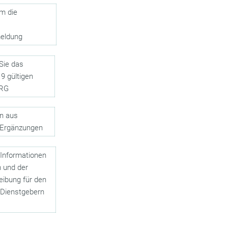
m die
meldung
Sie das
9 gültigen
ORG
en aus
 Ergänzungen
nformationen
 und der
eibung für den
 Dienstgebern