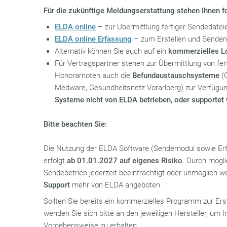
Für die zukünftige Meldungserstattung stehen Ihnen 
ELDA online
– zur Übermittlung fertiger Sendedatei
ELDA online Erfassung
– zum Erstellen und Senden 
Alternativ können Sie auch auf ein
kommerzielles 
Für Vertragspartner stehen zur Übermittlung von fe
Honorarnoten auch die
Befundaustauschsysteme
(C
Medware, Gesundheitsnetz Vorarlberg) zur Verfügu
Systeme nicht von ELDA betrieben, oder supportet
Bitte beachten Sie:
Die Nutzung der ELDA Software (Sendemodul sowie Erf
erfolgt
ab 01.01.2027
auf eigenes Risiko
. Durch mögl
Sendebetrieb jederzeit beeinträchtigt oder unmöglich w
Support
mehr von ELDA angeboten.
Sollten Sie bereits ein kommerzielles Programm zur Ers
wenden Sie sich bitte an den jeweiligen Hersteller, um 
Vorgehensweise zu erhalten.